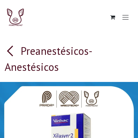
Ir al contenido
Preanestésicos-
Anestésicos