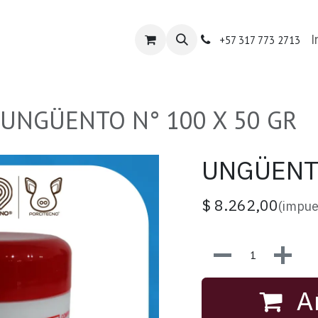
nda Porcitecno
Tienda Especializada
Contácte
I
+57 317 773 2713
UNGÜENTO N° 100 X 50 GR
UNGÜENTO
$
8.262,00
(impue
Añ