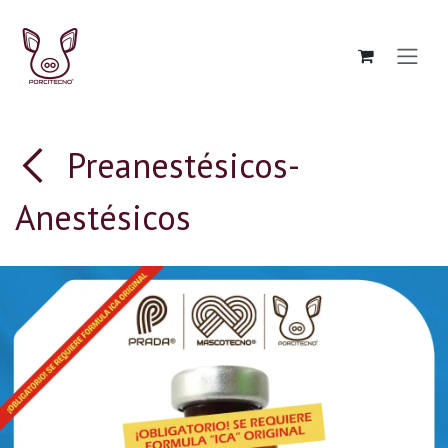
Ir al contenido
Preanestésicos-
Anestésicos