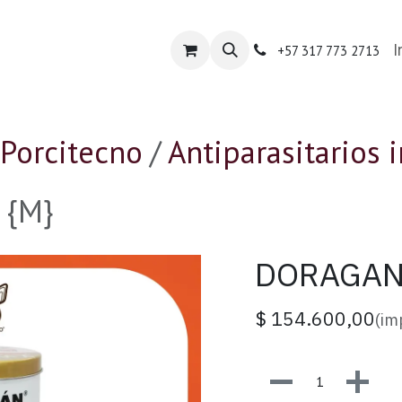
nda Porcitecno
Tienda Especializada
Contácte
I
+57 317 773 2713
Porcitecno
Antiparasitarios 
 {M}
DORAGAN 
$
154.600,00
(im