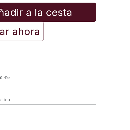
adir a la cesta
r ahora
0 días
ctina