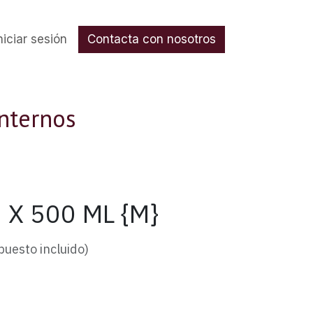
nos
niciar sesión
Contacta con nosotros
internos
X 500 ML {M}
puesto incluido)