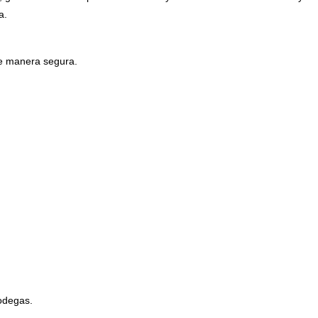
a.
 de manera segura.
bodegas.