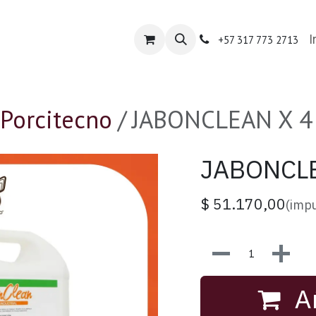
nda Porcitecno
Tienda Especializada
Contácte
I
+57 317 773 2713
Porcitecno
JABONCLEAN X 4
JABONCLE
$
51.170,00
(impu
Añ