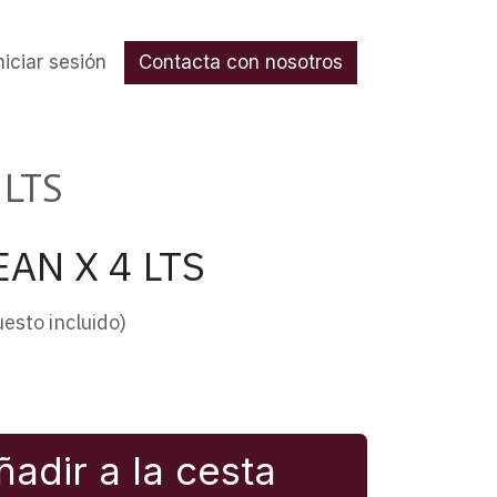
nos
niciar sesión
Contacta con nosotros
 LTS
AN X 4 LTS
esto incluido)
adir a la cesta