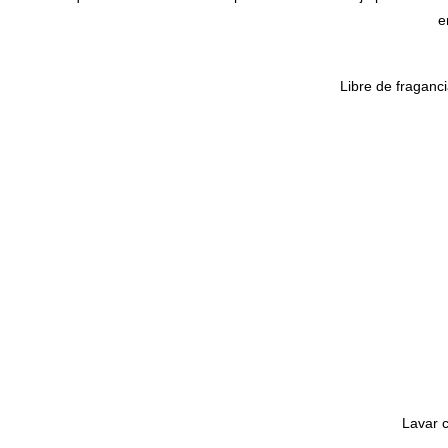
e
Libre de fraganci
Lav
ar 