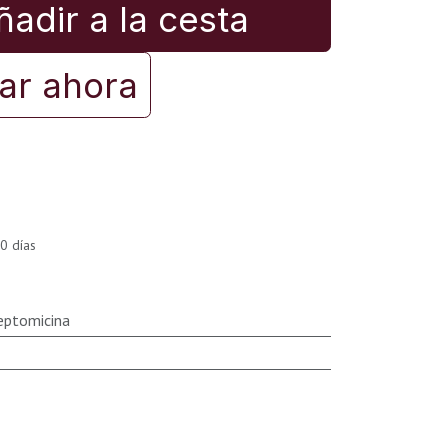
adir a la cesta
r ahora
0 días
eptomicina