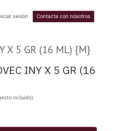
nos
niciar sesión
Contacta con nosotros
 X 5 GR (16 ML) {M}
VEC INY X 5 GR (16
esto incluido)