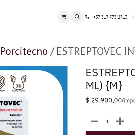
nda Porcitecno
Tienda Especializada
Contácte
I
+57 317 773 2713
Porcitecno
ESTREPTOVEC INY
ESTREPTO
ML) {M}
$
29.900,00
(impu