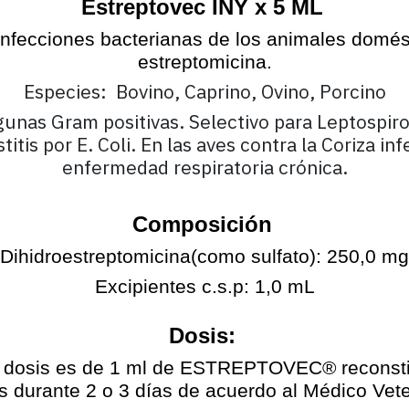
Estreptovec INY x 5 ML
s infecciones bacterianas de los animales dom
estreptomicina.
Especies: Bovino, Caprino, Ovino, Porcino
unas Gram positivas. Selectivo para Leptospiro
is por E. Coli. En las aves contra la Coriza inf
enfermedad respiratoria crónica.
Composición
Dihidroestreptomicina(como sulfato): 250,0 mg
Excipientes c.s.p: 1,0 mL
Dosis:
la dosis es de 1 ml de ESTREPTOVEC® reconstitu
s durante 2 o 3 días de acuerdo al Médico Veter