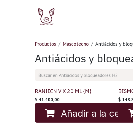
Ir al contenido
Ir al inicio
Ir a la Tie
Productos
Mascotecno
Antiácidos y blo
Antiácidos y bloqu
RANIDIN V X 20 ML {M}
BISMO
$
41.400,00
$
148.
Añadir a la cesta