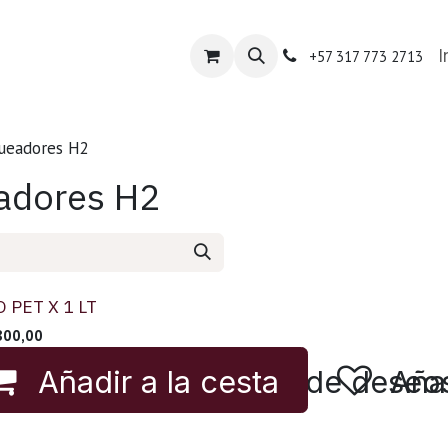
nda Porcitecno
Tienda Especializada
Contácte
I
+57 317 773 2713
queadores H2
eadores H2
 PET X 1 LT
800,00
Añadir a la cesta
Añadir a lista de deseo
Aña