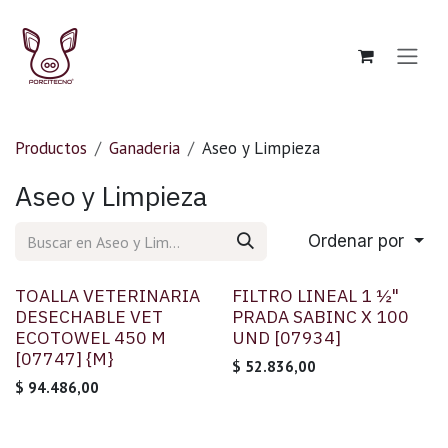
Ir al contenido
Productos
Ganaderia
Aseo y Limpieza
Aseo y Limpieza
Ordenar por
TOALLA VETERINARIA
FILTRO LINEAL 1 ½"
DESECHABLE VET
PRADA SABINC X 100
ECOTOWEL 450 M
UND [07934]
[07747] {M}
$
52.836,00
$
94.486,00