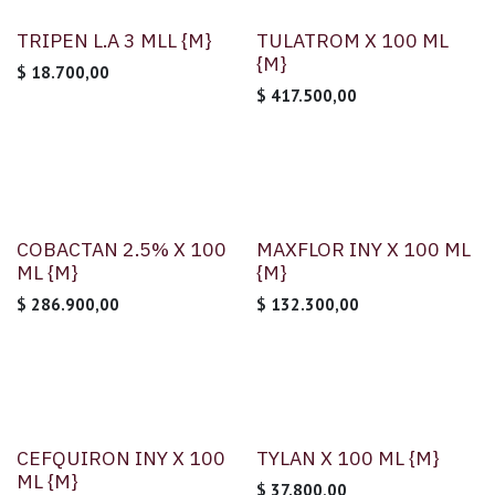
TRIPEN L.A 3 MLL {M}
TULATROM X 100 ML
{M}
$
18.700,00
$
417.500,00
COBACTAN 2.5% X 100
MAXFLOR INY X 100 ML
ML {M}
{M}
$
286.900,00
$
132.300,00
CEFQUIRON INY X 100
TYLAN X 100 ML {M}
ML {M}
$
37.800,00