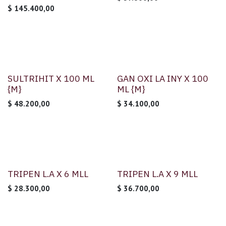
$
145.400,00
SULTRIHIT X 100 ML
GAN OXI LA INY X 100
{M}
ML {M}
$
48.200,00
$
34.100,00
TRIPEN L.A X 6 MLL
TRIPEN L.A X 9 MLL
$
28.300,00
$
36.700,00