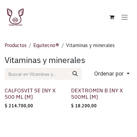
Ir al contenido
Productos
Equitecno®
Vitaminas y minerales
Vitaminas y minerales
Ordenar por
CALFOSVIT SE INY X
DEXTROMIN B INY X
500 ML {M}
500ML {M}
$
214.700,00
$
18.200,00