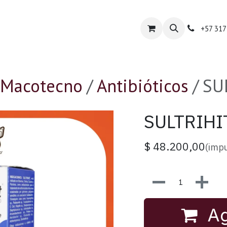
orcitecno
Tienda Especializada
Contáctanos
+57 317
Macotecno
Antibióticos
SU
SULTRIHI
$
48.200,00
(impu
Ag