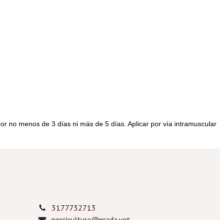
or no menos de 3 días ni más de 5 días. Aplicar por vía intramuscular
3177732713
porcicultura@prada.vet