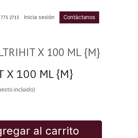
Inicia sesión
Contáctanos
 773 2713
LTRIHIT X 100 ML {M}
T X 100 ML {M}
esto incluido)
regar al carrito