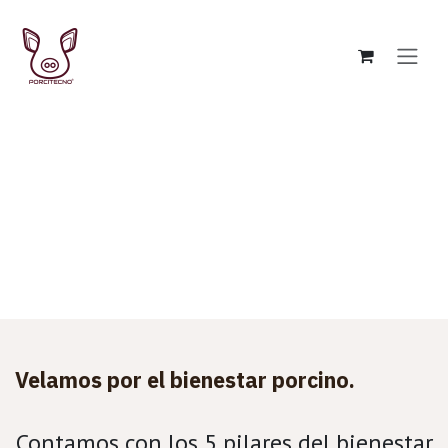
Skip to Content
Velamos por el bienestar porcino.
Contamos con los 5 pilares del bienestar